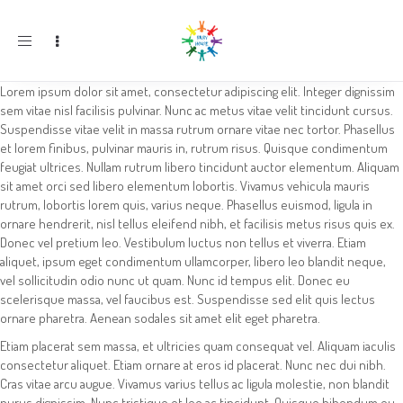
Toggle
navigation
Lorem ipsum dolor sit amet, consectetur adipiscing elit. Integer dignissim
sem vitae nisl facilisis pulvinar. Nunc ac metus vitae velit tincidunt cursus.
Suspendisse vitae velit in massa rutrum ornare vitae nec tortor. Phasellus
et lorem finibus, pulvinar mauris in, rutrum risus. Quisque condimentum
feugiat ultrices. Nullam rutrum libero tincidunt auctor elementum. Aliquam
sit amet orci sed libero elementum lobortis. Vivamus vehicula mauris
rutrum, lobortis lorem quis, varius neque. Phasellus euismod, ligula in
ornare hendrerit, nisl tellus eleifend nibh, et facilisis metus risus quis ex.
Donec vel pretium leo. Vestibulum luctus non tellus et viverra. Etiam
aliquet, ipsum eget condimentum ullamcorper, libero leo blandit neque,
vel sollicitudin odio nunc ut quam. Nunc id tempus elit. Donec eu
scelerisque massa, vel faucibus est. Suspendisse sed elit quis lectus
ornare pharetra. Aenean sodales sit amet elit eget pharetra.
Etiam placerat sem massa, et ultricies quam consequat vel. Aliquam iaculis
consectetur aliquet. Etiam ornare at eros id placerat. Nunc nec dui nibh.
Cras vitae arcu augue. Vivamus varius tellus ac ligula molestie, non blandit
purus dignissim. Nunc tristique et leo ac tincidunt. Quisque bibendum eu