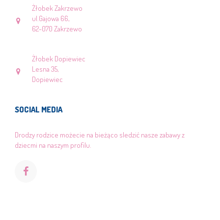
Żłobek Zakrzewo
ul.Gajowa 66,
62-070 Zakrzewo
Żłobek Dopiewiec
Lesna 35,
Dopiewiec
SOCIAL MEDIA
Drodzy rodzice możecie na bieżąco sledzić nasze zabawy z
dziecmi na naszym profilu.